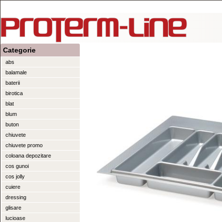
Categorie
abs
balamale
baterii
birotica
blat
blum
buton
chiuvete
chiuvete promo
coloana depozitare
cos gunoi
cos jolly
cuiere
dressing
glisare
lucioase