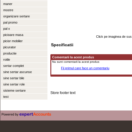
maner
mostre
organizare sertare
pal promo
pal x
picioare masa
Click pe imaginea de sus 
picior mobilier
Specificatii
picurator
productie
Comentarii la acest produs
rotile
Nu sunt comentarii la acest produs
sertar complet
Fii primul care face un comentariu
sine sertar ascunse
sine sertar bile
sine sertar role
sisteme sertare
test
Powered by