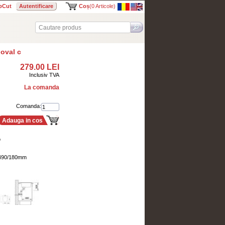
bCut
Autentificare
Coș
(0 Articole)
oval c
279.00 LEI
Inclusiv TVA
La comanda
Comanda:
Adauga in cos
o
x490/180mm