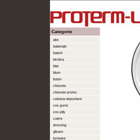
Categorie
abs
balamale
baterii
birotica
blat
blum
buton
chiuvete
chiuvete promo
coloana depozitare
cos gunoi
cos jolly
cuiere
dressing
glisare
lucioase