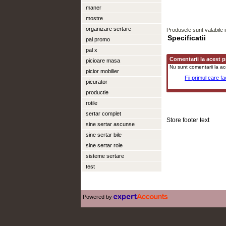
maner
mostre
organizare sertare
Produsele sunt valabile 
Specificatii
pal promo
pal x
Comentarii la acest 
picioare masa
Nu sunt comentarii la a
picior mobilier
Fii primul care f
picurator
productie
rotile
sertar complet
sine sertar ascunse
sine sertar bile
sine sertar role
sisteme sertare
test
Powered by