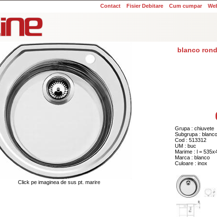
Contact
Fisier Debitare
Cum cumpar
We
blanco rond
Grupa : chiuvete
Subgrupa : blanc
Cod : 513312
UM : buc
Marime : l = 535
Marca : blanco
Culoare : inox
Click pe imaginea de sus pt. marire