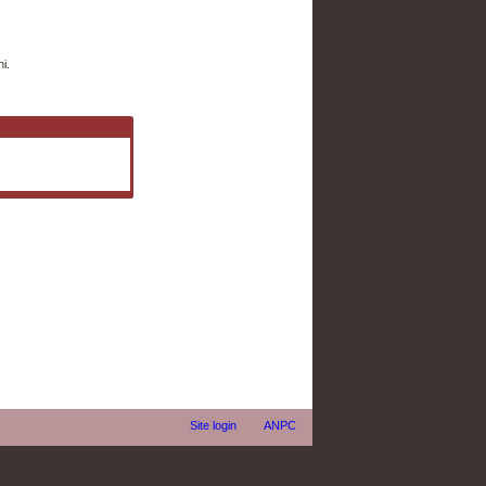
i.
Site login
ANPC