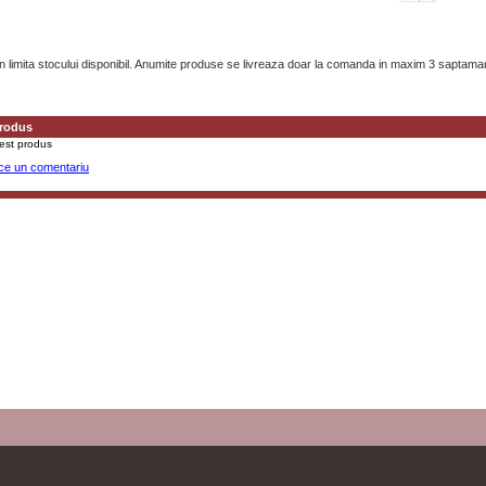
in limita stocului disponibil. Anumite produse se livreaza doar la comanda in maxim 3 saptaman
produs
cest produs
ace un comentariu