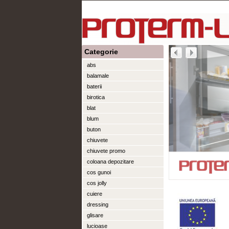
Categorie
abs
balamale
baterii
birotica
blat
blum
buton
chiuvete
chiuvete promo
coloana depozitare
cos gunoi
cos jolly
cuiere
dressing
glisare
lucioase