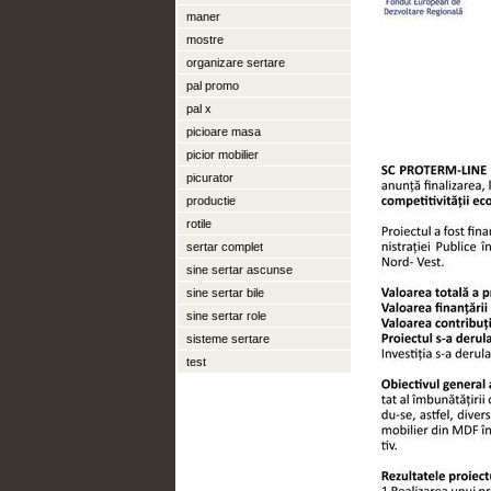
maner
mostre
organizare sertare
pal promo
pal x
picioare masa
picior mobilier
picurator
productie
rotile
sertar complet
sine sertar ascunse
sine sertar bile
sine sertar role
sisteme sertare
test