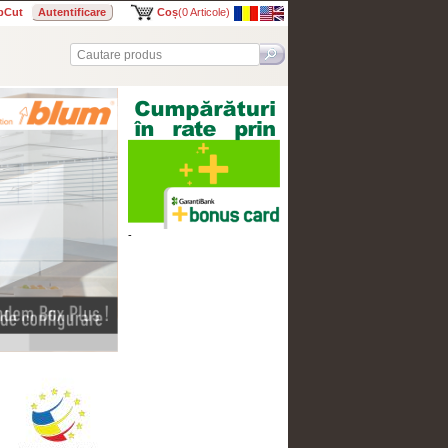
bCut
Autentificare
Coș
(0 Articole)
-